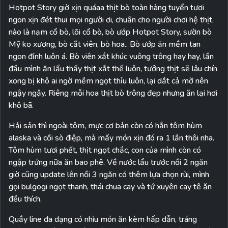
Hotpot Story giờ xịn quáaa thịt bò toàn hàng tuyển tươi
ngon xịn đét thui mọi người ơi, chuẩn cho người chơi hệ thịt,
nào là nạm cổ bò, lõi cổ bò, bò ướp Hotpot Story, sườn bò
Mỹ ko xương, bò cắt viên, bò hoa.. Bò ướp ăn mềm tan
ngon đỉnh luôn á. Bò viên xắt khúc vuông trông hay hay, lần
đầu mình ăn lẩu thấy thịt xắt thế luôn, tưởng thịt sẽ lâu chín
xong bị khô ai ngờ mềm ngọt thỉu luôn, lại dắt cả mỡ nên
ngậy ngậy. Riêng mỗi hoa thịt bò trông đẹp nhưng ăn lại hơi
khô bã.
Hải sản thì ngoài tôm, mực cơ bản còn có hẳn tôm hùm
alaska và cồi sò điệp, mà mấy món xịn đó ra 1 lần thôi nha.
Tôm hùm tươi phết, thịt ngọt chắc, con của mình còn có
ngập trứng nữa ăn bao phê. Về nước lẩu trước nồi 2 ngăn
giờ cũng update lên nồi 3 ngăn có thêm lựa chọn rùi, mình
gọi bulgogi ngọt thanh, thái chua cay và tứ xuyên cay tê ăn
đều thích.
Quầy line đa dạng có nhìu món ăn kèm hấp dẫn, tráng