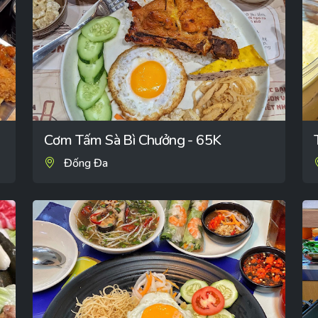
Cơm Tấm Sà Bì Chưởng - 65K
Đống Đa