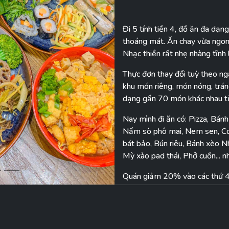
Next
Đi 5 tính tiền 4, đồ ăn đa dạn
thoáng mát. Ăn chay vừa ngon,
Nhạc thiền rất nhẹ nhàng tĩnh
Thực đơn thay đổi tuỳ theo ng
khu món riêng, món nóng, tráng
dạng gần 70 món khác nhau từ
Nay mình đi ăn có: Pizza, Bánh
Nấm sò phô mai, Nem sen, Cơ
bát bảo, Bún riêu, Bánh xèo N
Mỳ xào pad thái, Phở cuốn... n
Quán giảm 20% vào các thứ 4 
chương trình đi 5 tặng 1 (trừ