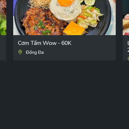
Cơm Tấm Wow - 60K
Đống Đa
Ăn gì đây: Gợi ý và review các