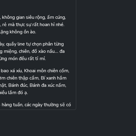
g, không gian siêu rộng, ấm cúng,
 rẻ mà thực sự rất hoan hỉ nhé.
 lặng không ồn ào.
ày, quầy line tự chọn phân từng
 miệng, chiên, đồ xào nấu.... đa
ng món đều rất tỉ mỉ.
 bao xá xíu, Khoai môn chiên cốm,
m chiên thập cẩm, Bí xanh hầm
hật, Bánh đúc, Bánh đa xúc nấm,
hiều lắm đó ạ.
hàng tuần, các ngày thường sẽ có
 ngày rằm và mùng 1)