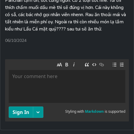
Panchan tạm ổn, sốt cũng ngon. Có 2 loại sốt nhê. Tui thì
thích chấm muối dầu mè thì sẽ đúng vị hơn. Cái này không
có sẵ, các bác nhớ gọi nhân viên nhenn. Rau ăn thoải mái và
tất nhiên là miễn phí oy. Ngoài ra thì còn nhiều món lạ lắm
kiểu như Lẩu Cá mặt quỷ???? sau tui sẽ ăn thử.
06/10/2024