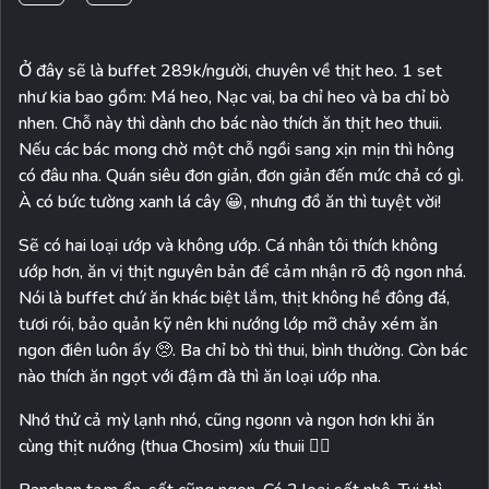
Ở đây sẽ là buffet 289k/người, chuyên về thịt heo. 1 set
như kia bao gồm: Má heo, Nạc vai, ba chỉ heo và ba chỉ bò
nhen. Chỗ này thì dành cho bác nào thích ăn thịt heo thuii.
Nếu các bác mong chờ một chỗ ngồi sang xịn mịn thì hông
có đâu nha. Quán siêu đơn giản, đơn giản đến mức chả có gì.
À có bức tường xanh lá cây 😀, nhưng đồ ăn thì tuyệt vời!
Sẽ có hai loại ướp và không ướp. Cá nhân tôi thích không
ướp hơn, ăn vị thịt nguyên bản để cảm nhận rõ độ ngon nhá.
Nói là buffet chứ ăn khác biệt lắm, thịt không hề đông đá,
tươi rói, bảo quản kỹ nên khi nướng lớp mỡ chảy xém ăn
ngon điên luôn ấy 🥺. Ba chỉ bò thì thui, bình thường. Còn bác
nào thích ăn ngọt với đậm đà thì ăn loại ướp nha.
Nhớ thử cả mỳ lạnh nhó, cũng ngonn và ngon hơn khi ăn
cùng thịt nướng (thua Chosim) xíu thuii 👌🏼