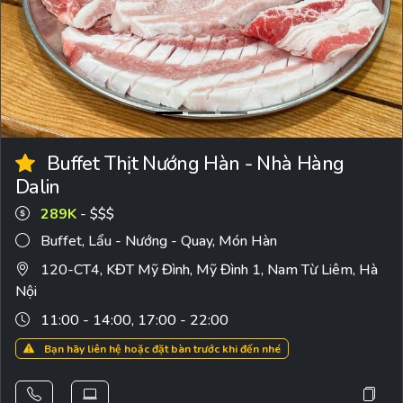
Buffet Thịt Nướng Hàn - Nhà Hàng
Dalin
289K
- $$$
Buffet
,
Lẩu - Nướng - Quay
,
Món Hàn
120-CT4, KĐT Mỹ Đình, Mỹ Đình 1, Nam Từ Liêm, Hà
Nội
11:00 - 14:00, 17:00 - 22:00
Bạn hãy liên hệ hoặc đặt bàn trước khi đến nhé