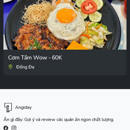
Cơm Tấm Wow - 60K
Đống Đa
Angiday
Ăn gì đây: Gợi ý và review các quán ăn ngon chất lượng.