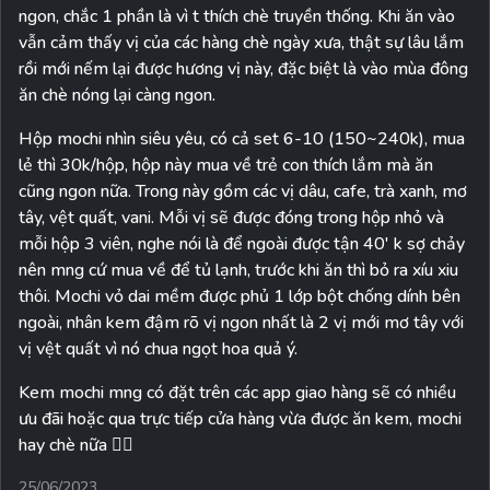
ngon, chắc 1 phần là vì t thích chè truyền thống. Khi ăn vào
vẫn cảm thấy vị của các hàng chè ngày xưa, thật sự lâu lắm
rồi mới nếm lại được hương vị này, đặc biệt là vào mùa đông
ăn chè nóng lại càng ngon.
Hộp mochi nhìn siêu yêu, có cả set 6-10 (150~240k), mua
lẻ thì 30k/hộp, hộp này mua về trẻ con thích lắm mà ăn
cũng ngon nữa. Trong này gồm các vị dâu, cafe, trà xanh, mơ
tây, vệt quất, vani. Mỗi vị sẽ được đóng trong hộp nhỏ và
mỗi hộp 3 viên, nghe nói là để ngoài được tận 40' k sợ chảy
nên mng cứ mua về để tủ lạnh, trước khi ăn thì bỏ ra xíu xiu
thôi. Mochi vỏ dai mềm được phủ 1 lớp bột chống dính bên
ngoài, nhân kem đậm rõ vị ngon nhất là 2 vị mới mơ tây với
vị vệt quất vì nó chua ngọt hoa quả ý.
Kem mochi mng có đặt trên các app giao hàng sẽ có nhiều
ưu đãi hoặc qua trực tiếp cửa hàng vừa được ăn kem, mochi
hay chè nữa 👍🏻
25/06/2023