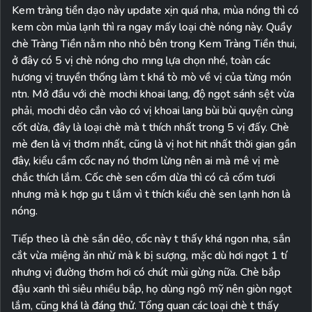
Kem tràng tiền dạo này update xịn quá nha, mùa nóng thì có
kem còn mùa lạnh thì ra ngay mấy loại chè nóng này. Quầy
chè Tràng Tiền nằm nho nhỏ bên trong Kem Tràng Tiền thui,
ở đây có 5 vị chè nóng cho mng lựa chọn nhé, toàn các
hương vị truyền thống làm t khá tò mò về vị của từng món
ntn. Mở đầu với chè mochi khoai lang, độ ngọt sánh sệt vừa
phải, mochi dẻo cắn vào có vị khoai lang bùi bùi quyện cùng
cốt dừa, đây là loại chè mà t thích nhất trong 5 vị đấy. Chè
mè đen là vị thơm nhất, cũng là vị hot hit nhất thời gian gần
đây, kiểu cầm cốc nay nó thơm lừng nên ai mà mê vị mè
chắc thích lắm. Cốc chè sen cốm dừa thì có cả cốm tươi
nhưng mà k hợp gu t lắm vì t thích kiểu chè sen lạnh hơn là
nóng.
Tiếp theo là chè sắn dẻo, cốc này t thấy khá ngon nha, sắn
cắt vừa miệng ăn nhừ mà k bị sượng, mặc dù hơi ngọt 1 tí
nhưng vị đường thơm hơi có chút mùi gừng nữa. Chè bắp
đậu xanh thì siêu nhiều bắp, họ dùng ngô mỹ nên giòn ngọt
lắm, cũng khá là đáng thử. Tổng quan các loại chè t thấy