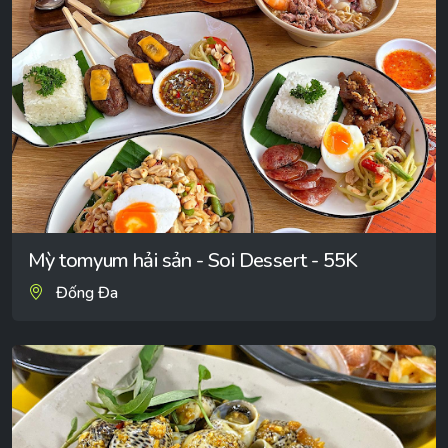
Mỳ tomyum hải sản - Soi Dessert - 55K
Đống Đa