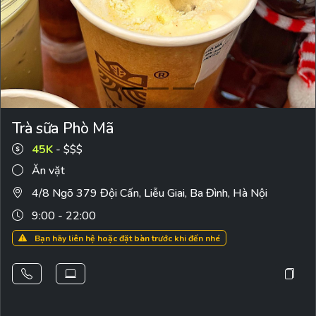
Trà sữa Phò Mã
45K
- $$$
Ăn vặt
4/8 Ngõ 379 Đội Cấn, Liễu Giai, Ba Đình, Hà Nội
9:00 - 22:00
Bạn hãy liên hệ hoặc đặt bàn trước khi đến nhé