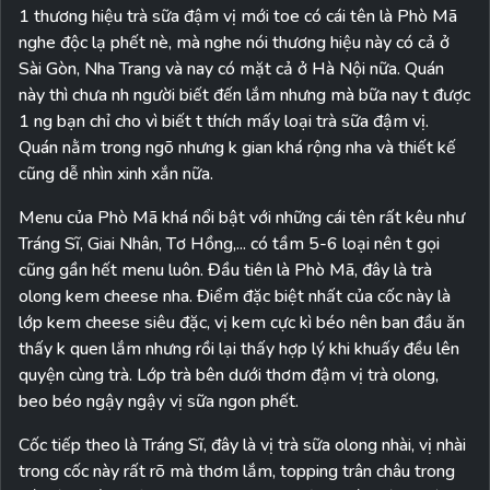
1 thương hiệu trà sữa đậm vị mới toe có cái tên là Phò Mã
nghe độc lạ phết nè, mà nghe nói thương hiệu này có cả ở
Sài Gòn, Nha Trang và nay có mặt cả ở Hà Nội nữa. Quán
này thì chưa nh người biết đến lắm nhưng mà bữa nay t được
1 ng bạn chỉ cho vì biết t thích mấy loại trà sữa đậm vị.
Quán nằm trong ngõ nhưng k gian khá rộng nha và thiết kế
cũng dễ nhìn xinh xắn nữa.
Menu của Phò Mã khá nổi bật với những cái tên rất kêu như
Tráng Sĩ, Giai Nhân, Tơ Hồng,... có tầm 5-6 loại nên t gọi
cũng gần hết menu luôn. Đầu tiên là Phò Mã, đây là trà
olong kem cheese nha. Điểm đặc biệt nhất của cốc này là
lớp kem cheese siêu đặc, vị kem cực kì béo nên ban đầu ăn
thấy k quen lắm nhưng rồi lại thấy hợp lý khi khuấy đều lên
quyện cùng trà. Lớp trà bên dưới thơm đậm vị trà olong,
beo béo ngậy ngậy vị sữa ngon phết.
Cốc tiếp theo là Tráng Sĩ, đây là vị trà sữa olong nhài, vị nhài
trong cốc này rất rõ mà thơm lắm, topping trân châu trong