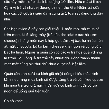
cốc này mềm, dẻo, dai k bị sượng 10 đỉm. Nếu mà ai thích
đậm vị trà và nhạt vị đường thì nên thử Giai Nhân, trà sữa
hoa cúc với cốt trà siêu đậm cũng là 1 loại rất đáng thử đấy
nha.
Các bạn nvien ở đây còn giới thiệu 1 món mới mà chưa có
trên menu là 9 tầng mây (trà sữa chocolate bạc hà kem
cheese) nhưng món này k hợp gu t lắm, vị bạc hà nhiều nên
át mất vị socola, bù lại kem cheese khá ngon và cũng có vị
bạc hà luôn. Ngoài ra quán còn có các vị trà hoa quả vd như
là t thử Tơ Hồng là trà trái cây nhiệt đới, uống thanh thanh
mát mát cũng oki thui chứ chưa được nổi bật lắm.
Quán còn sản xuất cả bình giữ nhiệt riêng nhiều màu xinh
lắm, nếu mng mua bình sẽ được tặng trà và còn free upsize
khi mua trà trong 1 năm nữa, vừa có bình xinh vừa có trà
ngon để uống quá tiện luôn.
Cơ sở khác: