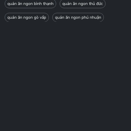
quán ăn ngon bình thạnh
quán ăn ngon thủ đức
quán ăn ngon gò vấp
quán ăn ngon phú nhuận
quán ăn ngon tân bình
quán ăn ngon tân phú
quán ăn ngon bình tân
Angiday
Ăn gì đây: Gợi ý và review các quán ăn ngon chất lượng.
contact@angiday.me