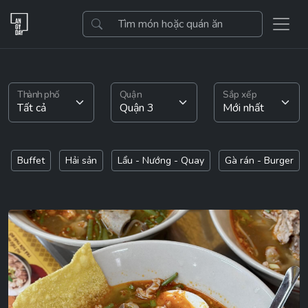
Thành phố
Quận
Sắp xếp
Buffet
Hải sản
Lẩu - Nướng - Quay
Gà rán - Burger