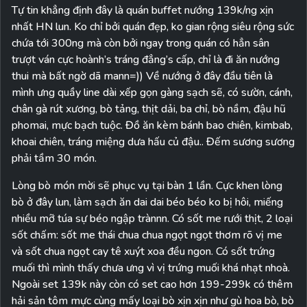
Tự tin khẳng định đây là quán buffet nướng 139k/ng xịn
nhất HN lun. Ko chỉ bởi quán đẹp, ko gian rộng siêu rộng sức
chứa tới 300ng mà còn bởi ngay trong quán có hẳn sân
trượt ván cực hoành’s tráng đẳng’s cấp, chỉ là đi ăn nướng
thui mà bất ngờ dã mann=)) Về nướng ở đây đầu tiên là
mình ưng quầy line dài xếp gọn gàng sạch sẽ, có sườn, cánh,
chân gà rút xương, bò tảng, thịt dải, ba chỉ, bò nầm, đậu hũ
phomai, mực bạch tuộc. Đồ ăn kèm bánh bao chiên, kimbab,
khoai chiên, tráng miệng dưa hấu củ đậu.. Đếm sương sương
phải tầm 30 món.
Lòng bò món mời sẽ phục vụ tại bàn 1 lần. Cực khen lòng
bò ở đây lun, làm sạch ăn dai dai béo béo ko bị hôi, miếng
nhiều mỡ túa sự béo ngập trànnn. Có sốt me rưới thịt, 2 loại
sốt chấm: sốt me thái chua chua ngọt ngọt thơm rõ vị me
và sốt chua ngọt cay tê xuýt xoa đều ngon. Có sốt trứng
muối thì mình thấy chưa ưng vì vị trứng muối khá nhạt nhoà.
Ngoài set 139k này còn có set cao hơn 199-299k có thêm
hải sản tôm mực cùng mấy loại bò xịn xịn như gù hoa bò, bò