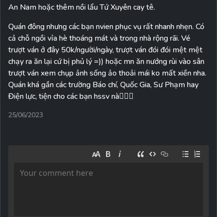
An Nam hoặc thêm nồi lẩu Tứ Xuyên cay tê.
Quán đông nhưng các bạn nvien phục vụ rất nhanh nhẹn. Có
cả chỗ ngồi vỉa hè thoáng mát và trong nhà rộng rãi. Vé
trượt ván ở đây 50k/người/ngày, trượt ván đói đói mệt mệt
chạy ra ăn lại cứ bị phủ lý =)) hoặc mn ăn nướng rùi vào sân
trượt ván xem chụp ảnh sống ảo thoải mái ko mất xiền nha.
Quán khá gần các trường Báo chí, Quốc Gia, Sư Phạm hay
Điện lực, tiện cho các bạn hssv nà🙆🏻‍♀️
25/06/2023