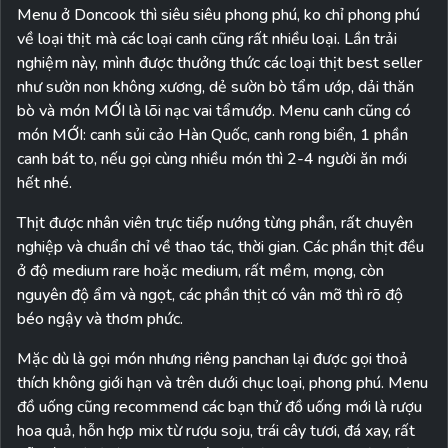
Menu ở Doncook thì siêu siêu phong phú, ko chỉ phong phú
về loại thịt mà các loại canh cũng rất nhiều loại. Lần trải
nghiệm này, mình được thưởng thức các loại thịt best seller
như sườn non không xương, dẻ sườn bò tẩm ướp, dải thăn
bò và món MỚI là lõi nạc vai tẩmướp. Menu canh cũng có
món MỚI: canh sủi cảo Hàn Quốc, canh rong biển, 1 phần
canh bát to, nếu gọi cùng nhiều món thì 2-4 người ăn mới
hết nhé.
Thịt được nhân viên trực tiếp nướng từng phần, rất chuyên
nghiệp và chuẩn chỉ về thao tác, thời gian. Các phần thịt đều
ở độ medium rare hoặc medium, rất mềm, mọng, còn
nguyên độ ẩm và ngọt, các phần thịt có vân mỡ thì rõ độ
béo ngậy và thơm phức.
Mặc dù là gọi món nhưng riêng panchan lại được gọi thoả
thích không giới hạn và trên dưới chục loại, phong phú. Menu
đồ uống cũng recommend các bạn thử đồ uống mới là rượu
hoa quả, hỗn hợp mix từ rượu soju, trái cây tươi, đá xay, rất