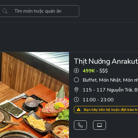
Thịt Nướng Anrakut
499K
- $$$
Buffet
,
Món Nhật
,
Món n
115 - 117 Nguyễn Trãi, B
11:00 - 23:00
Bạn hãy liên hệ hoặc đặt bàn t