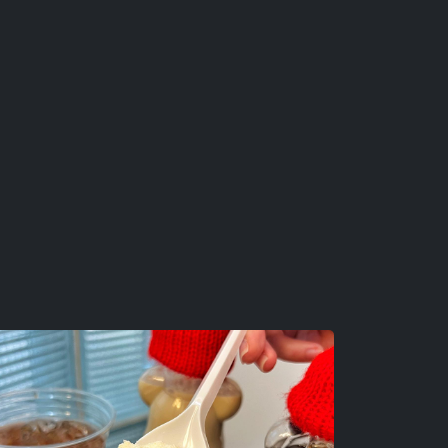
 thịt mỡ rất hài hòa. Nên lúc nướng
 á.
hì kết lại bằng một nồi lẩu
này mặc dù là cũng no lắm mà phải
t ngon.