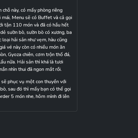
an chỗ này, có mấy phòng riêng
ải mái, Menu sẽ có Buffet và cả gọi
tới tận 110 món và đã có hầu hết
 dẻ sườn bò, sườn bò có xương, ba
các loại hải sản như vẹm, hàu cũng
 giá vé này còn có nhiều món ăn
òn, Gyoza chiên, cơm trộn thố đá,
ẩu nữa. Hải sản thì khá là tươi
ần nhìn thui đã ngon mắt rồi.
 sẽ phục vụ một con thuyền với
t bò, sau đó thì mấy bạn có thể gọi
 order 5 món nhe, hôm mình đi lên
nhận thì tui thấy nhà hàng ướp sẽ
 ăn như này thì sẽ cảm nhận được
à thịt bò ở đây thì không phải chê