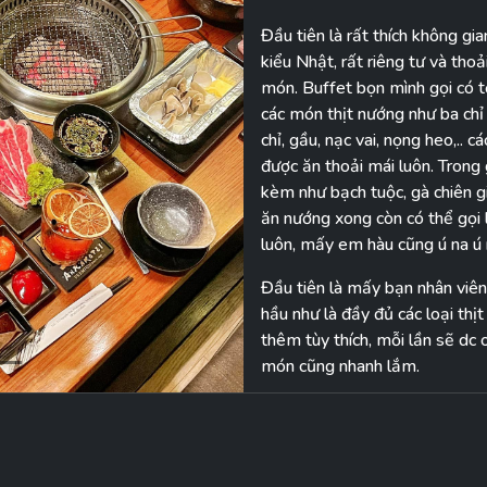
Đầu tiên là rất thích không gi
Next
kiểu Nhật, rất riêng tư và tho
món. Buffet bọn mình gọi có 
các món thịt nướng như ba chỉ
chỉ, gầu, nạc vai, nọng heo,.. 
được ăn thoải mái luôn. Trong
kèm như bạch tuộc, gà chiên gi
ăn nướng xong còn có thể gọi l
luôn, mấy em hàu cũng ú na ú n
Đầu tiên là mấy bạn nhân viên
hầu như là đầy đủ các loại thị
thêm tùy thích, mỗi lần sẽ dc
món cũng nhanh lắm.
Về thịt thì sau khi ăn và cảm 
thanh nhạt, nhưng cái hay của
độ ngọt tự nhiên của thịt á. M