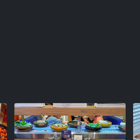
rồi, những miếng thịt với tỉ lệ
lên ăn sẽ mền không có bị khô
Đánh chén thịt nướng một hồi t
Sukiyaki thanh đạm. Kiểu lúc 
công nhận là nước lẩu cũng rấ
Cơ sở khác:
59 Mạc Đĩnh Chi, Quận 1
20/02/2024