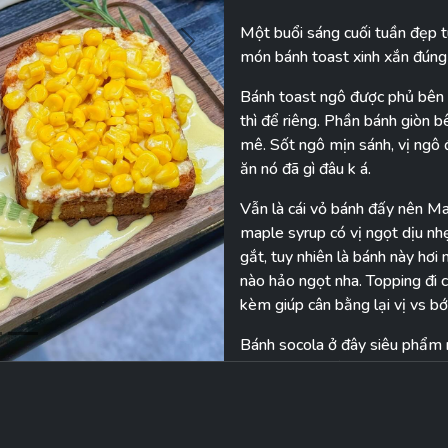
Một buổi sáng cuối tuần đẹp t
Next
món bánh toast xinh xắn đúng 
Bánh toast ngô được phủ bên t
thì để riêng. Phần bánh giòn 
mê. Sốt ngô mịn sánh, vị ngô
ăn nó đã gì đâu k á.
Vẫn là cái vỏ bánh đấy nên Map
maple syrup có vị ngọt dịu nh
gắt, tuy nhiên là bánh này hơ
nào hảo ngọt nha. Topping đi 
kèm giúp cân bằng lại vị vs bớ
Bánh socola ở đây siêu phẩm 
socola có vị đắng nhẹ nên tổn
ở mức okila lắm, bên trên bề 
hạnh nhân nữa.