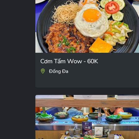
Cơm Tấm Wow - 60K
Đống Đa