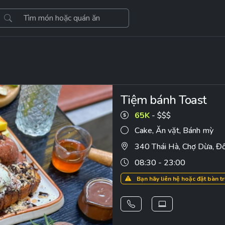
Tiệm bánh Toast
65K
- $$$
Cake
,
Ăn vặt
,
Bánh mỳ
340 Thái Hà, Chợ Dừa, Đ
08:30 - 23:00
Bạn hãy liên hệ hoặc đặt bàn t