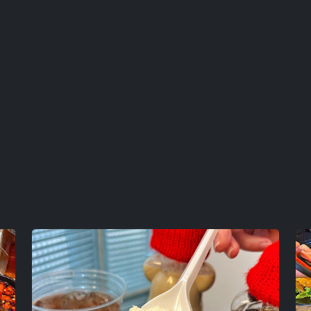
Vì là quán cafe nên ở Toast c
ngon cho mọi người lựa chọn n
menu có trà hibicus quế gừng 
nóng siêu ngon lun. Trà hibicus
hợp nhâm nhi cùng bánh. Hảo n
chocomon (socola quế nóng) 
trên, lớp socola bên dưới ngọ
Một món vô cùng đặc biệt của 
kem vực kì béo bên trên là do
đắng nhẹ ít ngọt rất mê luôn ý
tiramisu luôn. Nếu k thích trà 
nóng) thơm vị matcha ngậy béo
hợp lun.
Không gian có 2 tầng, không q
mang máy tính ra làm việc c
bốc phét cũng quá được luôn 
18/09/2023