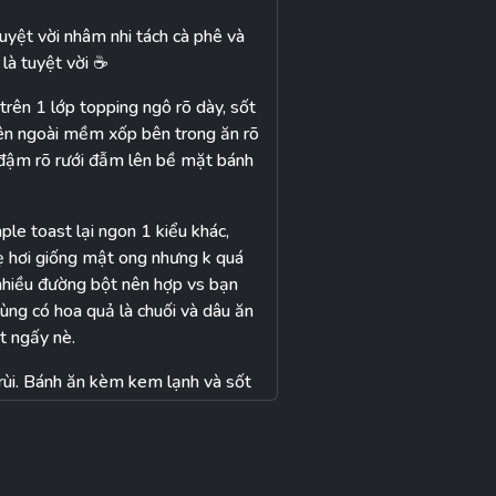
uyệt vời nhâm nhi tách cà phê và
là tuyệt vời ☕️
rên 1 lớp topping ngô rõ dày, sốt
bên ngoài mềm xốp bên trong ăn rõ
 đậm rõ rưới đẫm lên bề mặt bánh
le toast lại ngon 1 kiểu khác,
ẹ hơi giống mật ong nhưng k quá
i nhiều đường bột nên hợp vs bạn
cùng có hoa quả là chuối và dâu ăn
t ngấy nè.
rùi. Bánh ăn kèm kem lạnh và sốt
g quan dù nhiều sốt nhưng vị ngọt
mặt bánh còn có socola vụn và