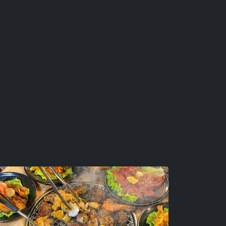
ũng k thiếu nhiều món đồ uống
ha. Trà hoa quả trong seasonal
và trà hoa cúc, 2 món này uống
 chua ngọt dịu nhẹ nhàng, cực kì
gọt hơn chút thì có thể thử
với lớp kem sữa béo ngậy bên
t ngào thơm lừng mùi quế lun.
quán là tiramisu coffe với lớp
 quán tự làm, lớp cafe bên dưới
, k khác gì đang ăn 1 cái bánh
hay cafe thì có chacha (matcha
 vị sữa, cốc này uống nóng cực kì
uá rộng nhưng thoải mái vừa đủ,
ũng được mà mang tâm hồn đẹp ra
nha 🥳