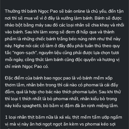
Thường thì bánh Ngọc Pao sẽ bán online là chủ yếu, đến tận
nơi thì sẽ mua về vì ở đây là xưởng làm bánh. Bánh sẽ được
nhào bột bằng máy sau đó các loại nhân sẽ chia khay và nhồi
vào bánh. Sau khi làm xong sẽ đem đi hấp qua và thành
phẩm là những chiếc bánh trắng béo núng nính như thế này
này. Nghe nói các cô làm ở đây đều phải tuân thủ theo quy
tắc "ngon-sạch", nguyên liệu cũng phải được lựa chọn tươi
mỗi ngày, công thức làm bánh cũng độc quyền và hương vị
chỉ mình Ngọc Pao có.
Đặc điểm của bánh bao ngọc pao là vỏ bánh mềm xốp
thơm lắm, nhân bên trong thì cái nào có phomai là cái đấy
đẫm, quá là hợp cho bác nào thích phomai luôn. Sau khi thử
thì loại t thích nhất là bò phomai nhất, nhân kiểu bò trong
này kiểu spaghetti, bò bằm vị đậm đà ăn nịnh miệng lắm.
1 loại nhân thịt băm nữa là xá xíu, thịt mềm tẩm ướp ngấm
vị mà vị này ăn hơi ngọt ngọt ăn kèm vs phomai kéo sợi