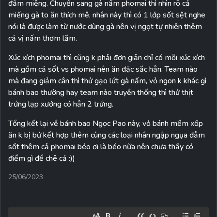
đẫm miệng. Chuyển sang gà nấm phomai thì nhìn rõ cả
miếng gà to ăn thích mê, nhân này thì có 1 lớp sốt sệt nghe
nói là được làm từ nước dùng gà nên vị ngọt tự nhiên thêm
cả vị nấm thơm lắm.
Xúc xích phomai thì cũng k phải đơn giản chỉ có mỗi xúc xích
mà gồm cả sốt vs phomai nên ăn đặc sắc hẳn. Team nào
mà đang giảm cân thì thử gạo lứt gà nấm, vỏ ngon k khác gì
bánh bao thường hay team nào truyền thống thì thử thịt
trứng lạp xưởng có hẳn 2 trứng.
Tổng kết lại về bánh bao Ngọc Pao này, vỏ bánh mềm xốp
ăn k bị bứ kết hợp thêm cùng các loại nhân ngập ngụa đẫm
sốt thêm cả phomai béo ơi là béo nữa nên chưa thấy có
điểm gì để chê cả :))
25/06/2023