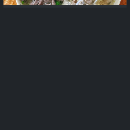
Bún Riêu Bề Bề - Tiến Huân - 48K
Cầu Giấy
Nhà hàng Phụng Thành - 155K